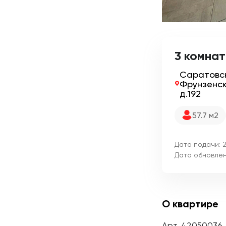
3 комнатн
Саратовск
Фрунзенск
д.192
57.7 м2
Дата подачи: 
Дата обновлен
О квартире
Арт. 42050036