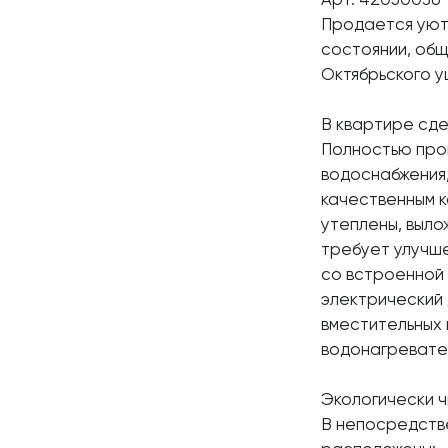
Продается уютн
состоянии, общ
Октябрьского у
В квартире сде
Полностью прои
водоснабжения,
качественным к
утеплены, выло
требует улучше
со встроенной 
электрический 
вместительных 
водонагревател
Экологически ч
В непосредстве