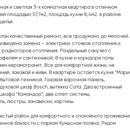
ая и светлая 3-х комнатная квартира в отличном
ей площадью 57,7м2, площадь кухни 8,4м2. в районе
щелья.
лан качественный ремонт, все продумано до мелочей.
зведена замена – электрики, стояков отопления и
 радиаторов отопления. Раздельный санузел с
афелем и сантехникой. В кухне и коридоре полы
жен керамогранит. Все для комфортной жизни, не
ний, заезжай и живи. В квартире остается кухня “Мари
бытовой техникой. Газовая варочная панель,
духовой шкаф Bosch, вытяжка Cata. Два встроенный
шкафа “Командор”, две сплит системы,
ь, люстры, занавески, картины.
истый район для комфортного и спокойного проживани
нной близости с парком Кумысная поляна. Рядом