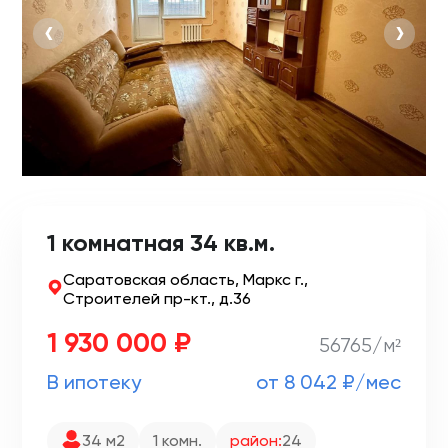
‹
›
1 комнатная 34 кв.м.
Саратовская область, Маркс г.,
Строителей пр-кт., д.36
1 930 000 ₽
56765/м²
В ипотеку
от 8 042 ₽/мес
34 м2
1 комн.
район:
24