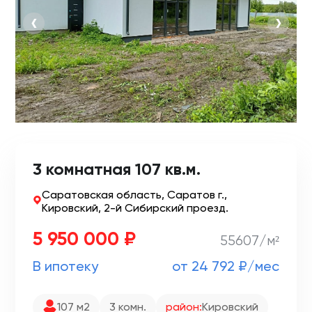
‹
›
3 комнатная 107 кв.м.
Саратовская область, Саратов г.,
Кировский, 2-й Сибирский проезд.
5 950 000 ₽
55607/м²
В ипотеку
от 24 792 ₽/мес
107 м2
3 комн.
район:
Кировский