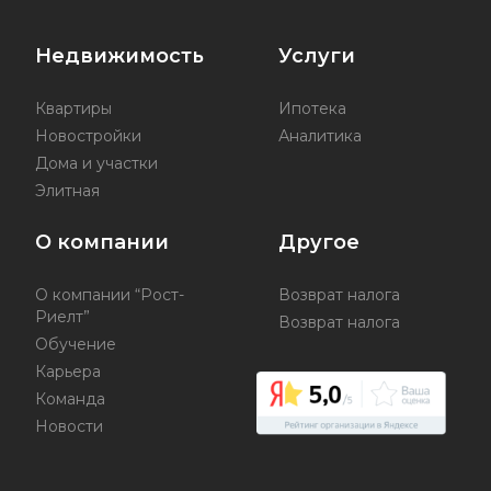
Недвижимость
Услуги
Квартиры
Ипотека
Новостройки
Аналитика
Дома и участки
Элитная
О компании
Другое
О компании “Рост-
Возврат налога
Риелт”
Возврат налога
Обучение
Карьера
Команда
Новости