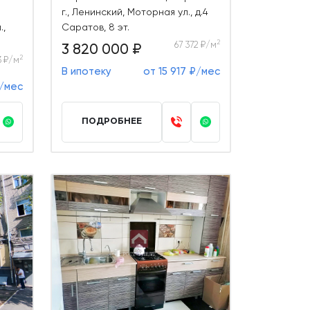
г., Ленинский, Моторная ул., д.4
.,
Саратов, 8 эт.
2
67 372 ₽/м
3 820 000 ₽
2
3 ₽/м
В ипотеку
от 15 917 ₽/мес
₽/мес
ПОДРОБНЕЕ