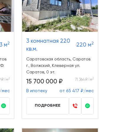
3 комнатная 220
2
2
3 м
220 м
кв.м.
тов
Саратовская область, Саратов
.Ф.
г., Волжский, Клеверная ул.
Саратов, 0 эт.
2
2
9 ₽/м
71 364 ₽/м
15 700 000 ₽
₽/мес
В ипотеку
от 65 417 ₽/мес
ПОДРОБНЕЕ