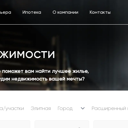
рьера
Ипотека
О компании
Контакты
ижимости
 поможет вам найти лучшее жилье,
судим недвижимость вашей мечты?
а/участки
Элитная
Расширенный 