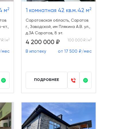
2
2
4 м
1 комнатная 42 кв.м.
42 м
тов
Саратовская область, Саратов
-кт.,
г., Заводской, им Плякина А.В. ул.,
д.3А Саратов, 8 эт.
2
2
7 ₽/м
100 000 ₽/м
4 200 000 ₽
₽/мес
В ипотеку
от 17 500 ₽/мес
ПОДРОБНЕЕ