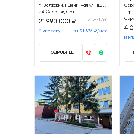
г., Волжский, Пшеничная ул., д.25,
Сара
к.А Саратов, 0 эт.
тер.,
Сара
2
84 577 ₽/м
21 990 000 ₽
4 0
В ипотеку
от 91 625 ₽/мес
В ип
ПОДРОБНЕЕ