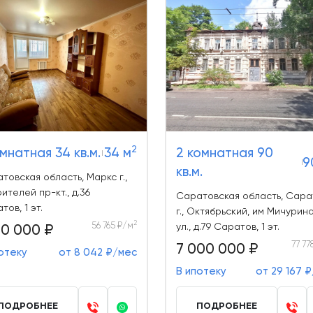
2
омнатная 34 кв.м.
34 м
2 комнатная 90
9
кв.м.
товская область, Маркс г.,
ителей пр-кт., д.36
Саратовская область, Сара
тов, 1 эт.
г., Октябрьский, им Мичурина
2
56 765 ₽/м
30 000 ₽
ул., д.79 Саратов, 1 эт.
77 77
7 000 000 ₽
отеку
от 8 042 ₽/мес
В ипотеку
от 29 167 
ПОДРОБНЕЕ
ПОДРОБНЕЕ