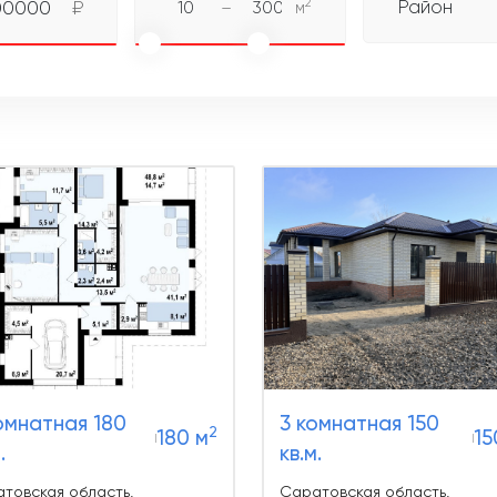
2
Район
00000
₽
–
м
омнатная 180
3 комнатная 150
2
180 м
15
.
кв.м.
товская область,
Саратовская область,