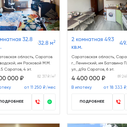
омнатная 32.8
2 комнатная 49.3
2
32.8 м
49.
.
кв.м.
товская область, Саратов
Саратовская область, Сара
Заводской, им Расковой М.М.
г., Ленинский, им Батавина П
д.5 Саратов, 4 эт.
ул., д.9а Саратов, 6 эт.
2
82 317 ₽/м
89 24
00 000 ₽
4 400 000 ₽
отеку
от 11 250 ₽/мес
В ипотеку
от 18 333 
ПОДРОБНЕЕ
ПОДРОБНЕЕ