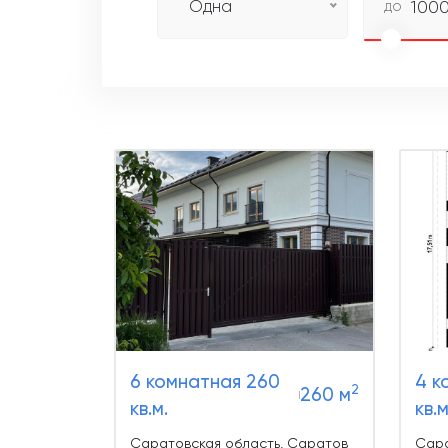
Одна
до
100
6 комнатная 260
4 к
2
260 м
кв.м.
кв.м
Саратовская область, Саратов
Сара