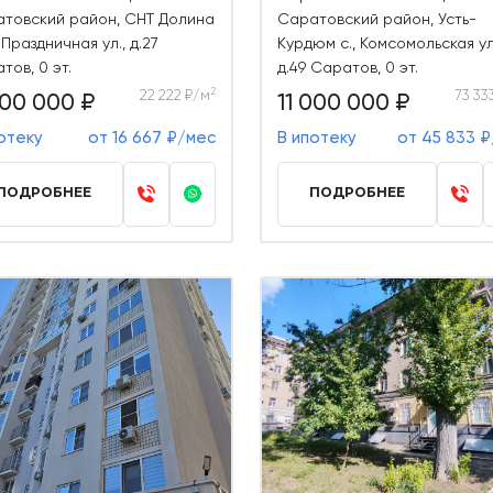
товский район, СНТ Долина
Саратовский район, Усть-
 Праздничная ул., д.27
Курдюм с., Комсомольская ул
тов, 0 эт.
д.49 Саратов, 0 эт.
2
22 222 ₽/м
73 33
00 000 ₽
11 000 000 ₽
отеку
от 16 667 ₽/мес
В ипотеку
от 45 833 
ПОДРОБНЕЕ
ПОДРОБНЕЕ