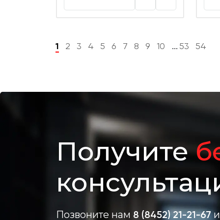
1
2
3
4
5
6
7
8
9
10
53
54
...
Получите
б
консультац
Позвоните нам
8 (8452) 21-21-67
и