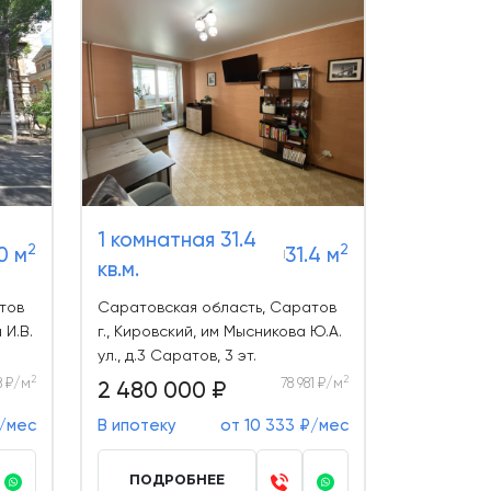
1 комнатная 31.4
2
2
0 м
31.4 м
кв.м.
тов
Саратовская область, Саратов
 И.В.
г., Кировский, им Мысникова Ю.А.
ул., д.3 Саратов, 3 эт.
2
2
8 ₽/м
78 981 ₽/м
2 480 000 ₽
₽/мес
В ипотеку
от 10 333 ₽/мес
ПОДРОБНЕЕ