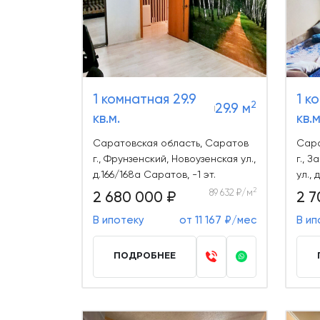
1 комнатная 29.9
1 к
2
29.9 м
кв.м.
кв.м
Саратовская область, Саратов
Сара
г., Фрунзенский, Новоузенская ул.,
г., 
д.166/168а Саратов, -1 эт.
ул., 
2
89 632 ₽/м
2 680 000 ₽
2 7
В ипотеку
от 11 167 ₽/мес
В ип
ПОДРОБНЕЕ