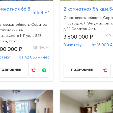
омнатная 66.8
2 комнатная 54 кв.м.
5
2
66.8 м
.
Саратовская область, Сара
г., Заводской, Энтузиастов пр
товская область, Саратов
д.22 Саратов, 4 эт.
ктябрьский, им
66 66
ышевского Н.Г. ул., д.52Б
3 600 000 ₽
тов, 12 эт.
В ипотеку
от 15 000 
2
151 198 ₽/м
100 000 ₽
отеку
от 42 083 ₽/мес
ПОДРОБНЕЕ
ПОДРОБНЕЕ