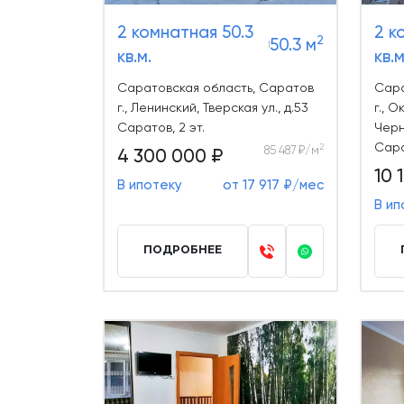
2 комнатная 50.3
2 к
2
50.3 м
кв.м.
кв.м
Саратовская область, Саратов
Сара
г., Ленинский, Тверская ул., д.53
г., О
Саратов, 2 эт.
Черн
Сара
2
85 487 ₽/м
4 300 000 ₽
10 
В ипотеку
от 17 917 ₽/мес
В ип
ПОДРОБНЕЕ