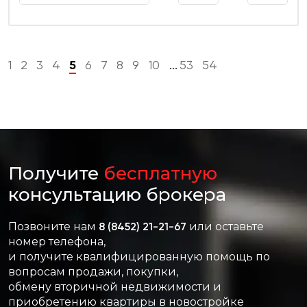
1
2
3
4
5
6
7
8
9
10
53
54
...
Получите
бесплатную
консультацию брокера
Позвоните нам
8 (8452) 21-21-67
или оставьте
номер телефона,
и получите квалифицированную помощь по
вопросам продажи, покупки,
обмену вторичной недвижимости и
приобретению квартиры в новостройке