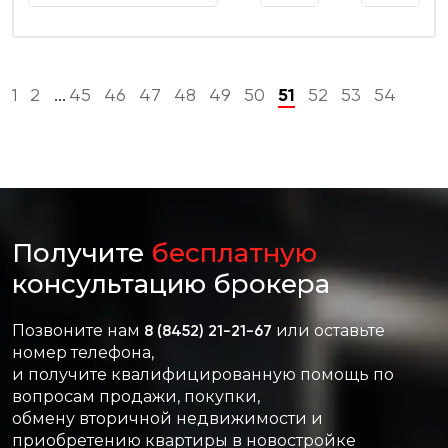
1
2
45
46
47
48
49
50
51
52
53
54
...
Получите
бесплатную
консультацию брокера
Позвоните нам
8 (8452) 21-21-67
или оставьте
номер телефона,
и получите квалифицированную помощь по
вопросам продажи, покупки,
обмену вторичной недвижимости и
приобретению квартиры в новостройке